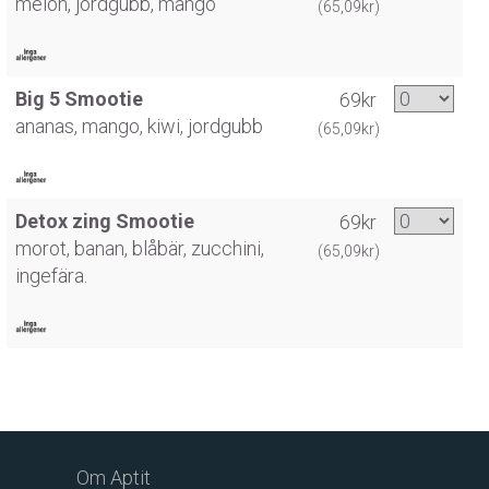
melon, jordgubb, mango
(65,09kr)
Big 5 Smootie
69kr
ananas, mango, kiwi, jordgubb
(65,09kr)
Detox zing Smootie
69kr
morot, banan, blåbär, zucchini,
(65,09kr)
ingefära.
Om Aptit