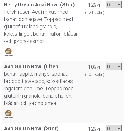
Berry Dream Acai Bowl (Stor)
129kr
Färskfrusen Açaí mixad med
(121,70kr)
banan och agave. Toppad med
glutenfri reload granola,
kokosflingor, banan, hallon, blåbär
och jordnötssmör.
Avo Go Go Bowl (Liten
109kr
banan, äpple, mango, spenat,
(102,83kr)
broccoli, avocado, kokosflakes,
ingefära och lime. Toppad med
glutenfri granola, banan, hallon,
blåbär och jordnötsmör
Avo Go Go Bowl (Stor)
129kr