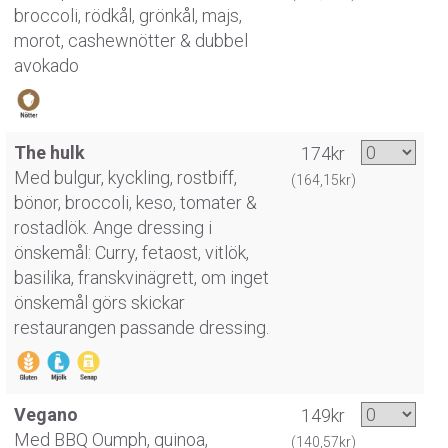
broccoli, rödkål, grönkål, majs,
morot, cashewnötter & dubbel
avokado
The hulk
174kr
Med bulgur, kyckling, rostbiff,
(164,15kr)
bönor, broccoli, keso, tomater &
rostadlök. Ange dressing i
önskemål: Curry, fetaost, vitlök,
basilika, franskvinägrett, om inget
önskemål görs skickar
restaurangen passande dressing.
Vegano
149kr
Med BBQ Oumph, quinoa,
(140,57kr)