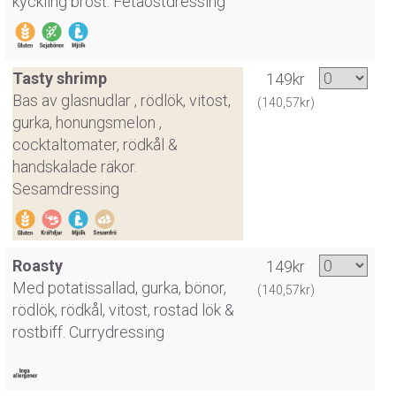
kyckling bröst. Fetaostdressing
Tasty shrimp
149kr
Bas av glasnudlar , rödlök, vitost,
(140,57kr)
gurka, honungsmelon ,
cocktaltomater, rödkål &
handskalade räkor.
Sesamdressing
Roasty
149kr
Med potatissallad, gurka, bönor,
(140,57kr)
rödlök, rödkål, vitost, rostad lök &
rostbiff. Currydressing