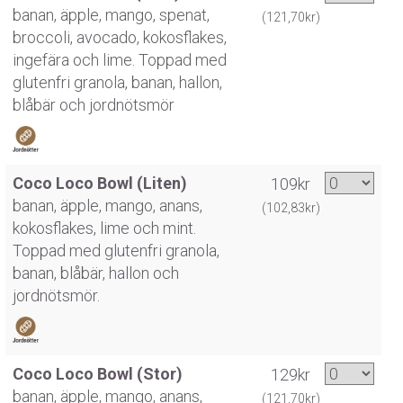
banan, äpple, mango, spenat,
(121,70kr)
broccoli, avocado, kokosflakes,
ingefära och lime. Toppad med
glutenfri granola, banan, hallon,
blåbär och jordnötsmör
Coco Loco Bowl (Liten)
109kr
banan, äpple, mango, anans,
(102,83kr)
kokosflakes, lime och mint.
Toppad med glutenfri granola,
banan, blåbär, hallon och
jordnötsmör.
Coco Loco Bowl (Stor)
129kr
banan, äpple, mango, anans,
(121,70kr)