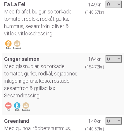
Fa La Fel
149kr
Med falafel, bulgur, soltorkade
(140,57kr)
tomater, rödlök, rödkål, gurka,
hummus, sesamfrön, oliver &
vitlök. vitlöksdressing
Ginger salmon
164kr
Med glasnudlar, soltorkade
(154,72kr)
tomater, gurka, rödkål, sojabönor,
inlagd ingefära, keso, rostade
sesamfrön & grillad lax.
Sesamdressing
Greenland
149kr
Med quinoa, rödbetshummus,
(140,57kr)