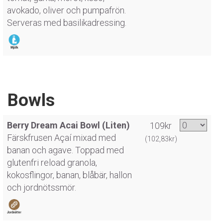
avokado, oliver och pumpafrön.
Serveras med basilikadressing.
Bowls
Berry Dream Acai Bowl (Liten)
109kr
Färskfrusen Açaí mixad med
(102,83kr)
banan och agave. Toppad med
glutenfri reload granola,
kokosflingor, banan, blåbär, hallon
och jordnötssmör.