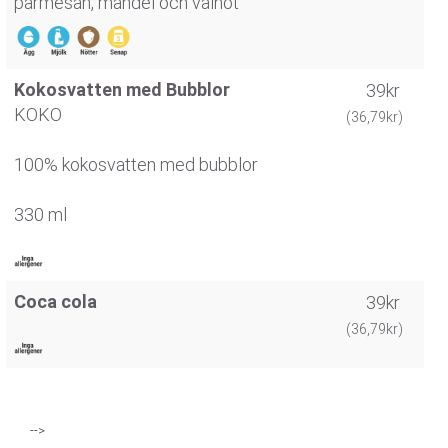
parmesan, mandel och valnöt
Kokosvatten med Bubblor
39kr
KOKO
(36,79kr)
100% kokosvatten med bubblor
330 ml
Coca cola
39kr
(36,79kr)
-->