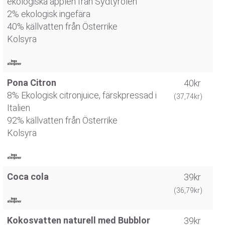
ekologiska äpplen från Sydtyrolen
2% ekologisk ingefära
40% källvatten från Österrike
Kolsyra
Pona Citron
40kr
8% Ekologisk citronjuice, färskpressad i
(37,74kr)
Italien
92% källvatten från Österrike
Kolsyra
Coca cola
39kr
(36,79kr)
Kokosvatten naturell med Bubblor
39kr