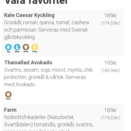
Våra favoriter
Kale Caesar Kyckling
185kr
Grönkål, roman, quinoa, tomat, cashew
(174,53kr)
och parmesan. Serveras med Svensk
gårdskyckling
Thaisallad Avokado
195kr
Svartris, sesam, soja, morot, mynta, chili,
(183,96kr)
jordnötter, grönkål & vårlök. Serveras
med Avokado
Farm
185kr
Nötköttsfrikadeller (Naturbetat,
(174,53kr)
Svartådalen) tomatsås, grönkål, svartris,