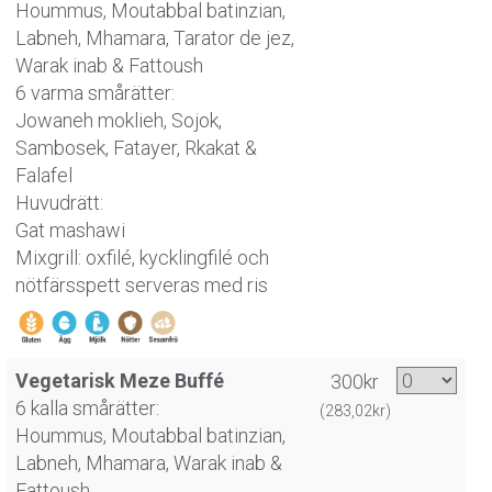
Hoummus, Moutabbal batinzian,
Labneh, Mhamara, Tarator de jez,
Warak inab & Fattoush
6 varma smårätter:
Jowaneh moklieh, Sojok,
Sambosek, Fatayer, Rkakat &
Falafel
Huvudrätt:
Gat mashawi
Mixgrill: oxfilé, kycklingfilé och
nötfärsspett serveras med ris
Vegetarisk Meze Buffé
300kr
6 kalla smårätter:
(283,02kr)
Hoummus, Moutabbal batinzian,
Labneh, Mhamara, Warak inab &
Fattoush