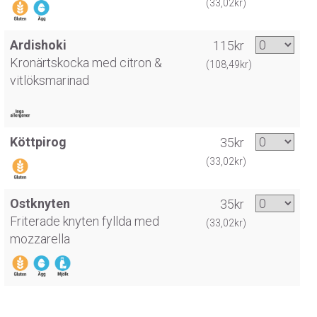
(33,02kr)
Ardishoki
115kr
Kronärtskocka med citron &
(108,49kr)
vitlöksmarinad
Köttpirog
35kr
(33,02kr)
Ostknyten
35kr
Friterade knyten fyllda med
(33,02kr)
mozzarella