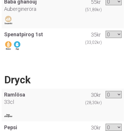
Baba ghanouj
55kr
Aubergineröra
(51,89kr)
Spenatpirog 1st
35kr
(33,02kr)
Dryck
Ramlösa
30kr
33cl
(28,30kr)
Pepsi
30kr