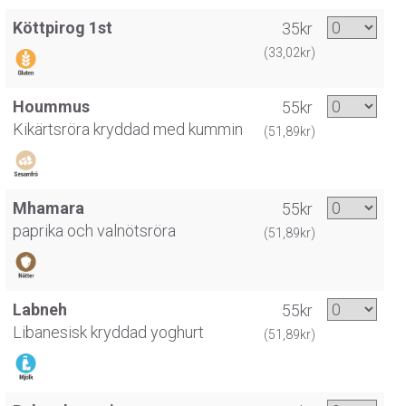
Köttpirog 1st
35kr
(33,02kr)
Hoummus
55kr
Kikärtsröra kryddad med kummin
(51,89kr)
Mhamara
55kr
paprika och valnötsröra
(51,89kr)
Labneh
55kr
Libanesisk kryddad yoghurt
(51,89kr)