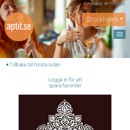
Kundtjänst: 08-735 2100
Stockholm
Toggle
naviga
Tillbaka till första sidan
Logga in för att
spara favoriter