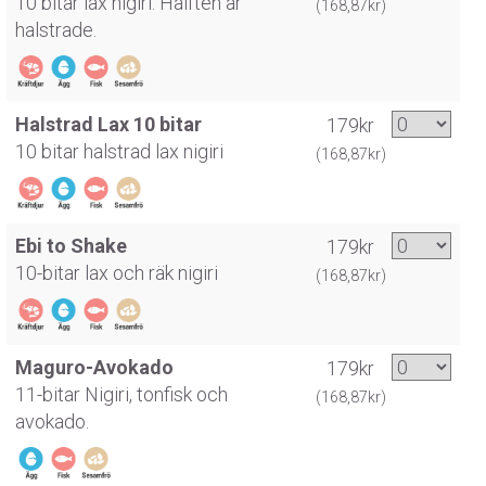
10 bitar lax nigiri. Hälften är
(168,87kr)
halstrade.
Halstrad Lax 10 bitar
179kr
10 bitar halstrad lax nigiri
(168,87kr)
Ebi to Shake
179kr
10-bitar lax och räk nigiri
(168,87kr)
Maguro-Avokado
179kr
11-bitar Nigiri, tonfisk och
(168,87kr)
avokado.