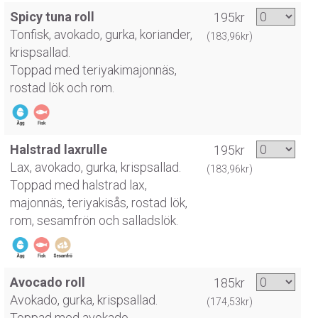
Spicy tuna roll
195kr
Tonfisk, avokado, gurka, koriander,
(183,96kr)
krispsallad.
Toppad med teriyakimajonnäs,
rostad lök och rom.
Halstrad laxrulle
195kr
Lax, avokado, gurka, krispsallad.
(183,96kr)
Toppad med halstrad lax,
majonnäs, teriyakisås, rostad lök,
rom, sesamfrön och salladslök.
Avocado roll
185kr
Avokado, gurka, krispsallad.
(174,53kr)
Toppad med avokado,