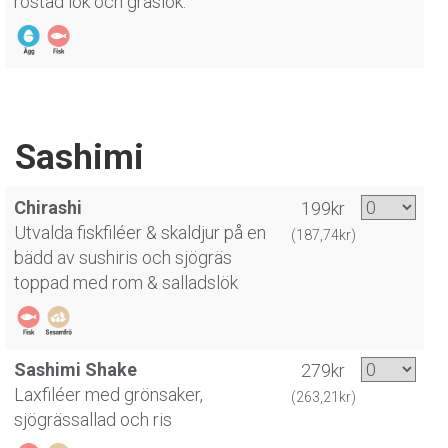
rostad lök och gräslök.
Sashimi
Chirashi
199kr
Utvalda fiskfiléer & skaldjur på en
(187,74kr)
bädd av sushiris och sjögräs
toppad med rom & salladslök
Sashimi Shake
279kr
Laxfiléer med grönsaker,
(263,21kr)
sjögrässallad och ris