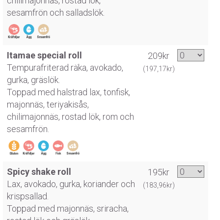
chilimajonnäs, rostad lök,
sesamfrön och salladslök.
Itamae special roll
209kr
Tempurafriterad räka, avokado,
(197,17kr)
gurka, gräslök.
Toppad med halstrad lax, tonfisk,
majonnäs, teriyakisås,
chilimajonnäs, rostad lök, rom och
sesamfrön.
Spicy shake roll
195kr
Lax, avokado, gurka, koriander och
(183,96kr)
krispsallad.
Toppad med majonnäs, sriracha,