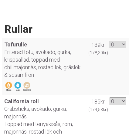
Rullar
Tofurulle
189kr
Friterad tofu, avokado, gurka,
(178,30kr)
krispsallad, toppad med
chilimajonnäs, rostad lök, gräslök
& sesamfrön
California roll
185kr
Crabsticks, avokado, gurka,
(174,53kr)
majonnäs.
Toppad med teriyakisås, rom,
majonnäs, rostad lök och