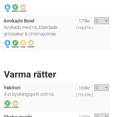
Avokado Bowl
179kr
Avokado med ris, blandade
(168,87kr)
grönsaker & chilimajonnäs
Varma rätter
Yakitori
169kr
4 st kycklingspett och ris
(159,43kr)
Shake-mushi