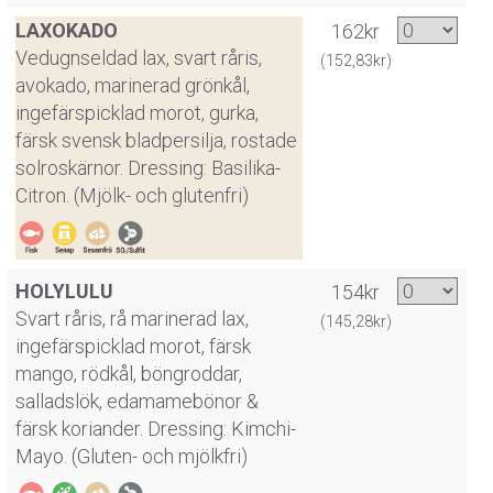
LAXOKADO
162kr
Vedugnseldad lax, svart råris,
(152,83kr)
avokado, marinerad grönkål,
ingefärspicklad morot, gurka,
färsk svensk bladpersilja, rostade
solroskärnor. Dressing: Basilika-
Citron. (Mjölk- och glutenfri)
HOLYLULU
154kr
Svart råris, rå marinerad lax,
(145,28kr)
ingefärspicklad morot, färsk
mango, rödkål, böngroddar,
salladslök, edamamebönor &
färsk koriander. Dressing: Kimchi-
Mayo. (Gluten- och mjölkfri)