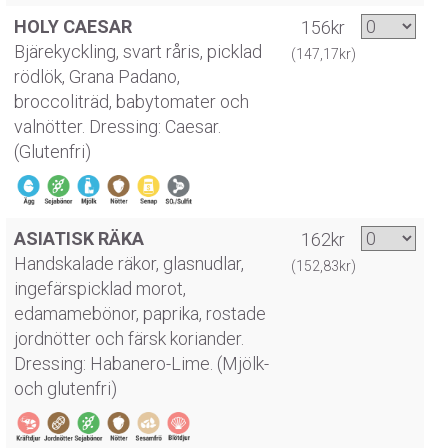
HOLY CAESAR
156kr
Bjärekyckling, svart råris, picklad
(147,17kr)
rödlök, Grana Padano,
broccoliträd, babytomater och
valnötter. Dressing: Caesar.
(Glutenfri)
ASIATISK RÄKA
162kr
Handskalade räkor, glasnudlar,
(152,83kr)
ingefärspicklad morot,
edamamebönor, paprika, rostade
jordnötter och färsk koriander.
Dressing: Habanero-Lime. (Mjölk-
och glutenfri)