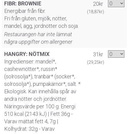
FIBR: BROWNIE
20kr
Energibar från fibr.
(18,87kr)
Fri från gluten, mjölk, nötter,
mandel, ägg, jordnötter och soja.
Restaurangen har inte lämnat
några uppgifter om allergener
HANGRY: NÖTMIX
31kr
Ingredienser: mandel*,
(29,25kr)
cashewnötter*, russin*
(solrosolja*), tranbär* (socker*,
solrosolja*), pumpakärnor*, salt. *
Ekologisk. Kan innehålla spår av
andra nötter och jordnötter.
Näringsvärde per 100 g: Energi
510 kcal (2143 kJ) | Fett 36g -
Varav mättat fett 4, 7g |
Kolhydrat: 32g - Varav