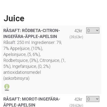
Juice
RÅSAFT: RÖDBETA-CITRON-
42kr
INGEFÄRA-ÄPPLE-APELSIN
(39,62kr)
Råsaft: 250 ml. Ingredienser: 79,
7% Äppeljuice, (10%),
Apelsinjuice, (5, 6%),
Rödbetsjuice, (3%), Citronjuice, (1,
5%), Ingefärsjuice, (0, 2%)
antioxidationsmedel
(askorbinsyra).
RÅSAFT: MOROT-INGEFÄRA-
42kr
ÄPPLE-APELSIN
(39,62kr)