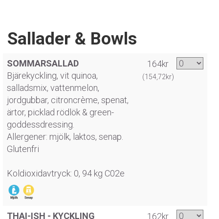
Sallader & Bowls
SOMMARSALLAD
164kr
Bjärekyckling, vit quinoa,
(154,72kr)
salladsmix, vattenmelon,
jordgubbar, citroncrème, spenat,
ärtor, picklad rödlök & green-
goddessdressing.
Allergener: mjölk, laktos, senap.
Glutenfri
Koldioxidavtryck: 0, 94 kg C02e
THAI-ISH - KYCKLING
162kr