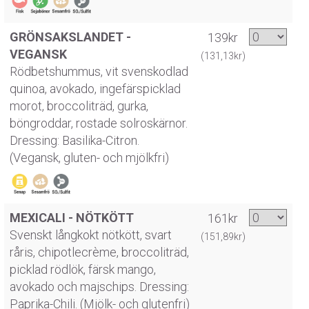
GRÖNSAKSLANDET -
139kr
VEGANSK
(131,13kr)
Rödbetshummus, vit svenskodlad
quinoa, avokado, ingefärspicklad
morot, broccoliträd, gurka,
böngroddar, rostade solroskärnor.
Dressing: Basilika-Citron.
(Vegansk, gluten- och mjölkfri)
MEXICALI - NÖTKÖTT
161kr
Svenskt långkokt nötkött, svart
(151,89kr)
råris, chipotlecrème, broccoliträd,
picklad rödlök, färsk mango,
avokado och majschips. Dressing:
Paprika-Chili. (Mjölk- och glutenfri)