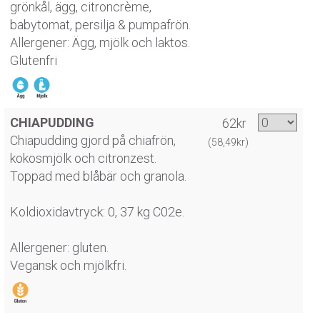
grönkål, ägg, citroncrème,
babytomat, persilja & pumpafrön.
Allergener: Ägg, mjölk och laktos.
Glutenfri
CHIAPUDDING
62kr
Chiapudding gjord på chiafrön,
(58,49kr)
kokosmjölk och citronzest.
Toppad med blåbär och granola.
Koldioxidavtryck: 0, 37 kg C02e.
Allergener: gluten.
Vegansk och mjölkfri.