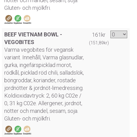
nötter och mandel, sesam, soja.
Gluten- och mjölkfri.
BEEF VIETNAM BOWL -
161kr
VEGOBITES
(151,89kr)
Varma vegobites för vegansk
variant. Innehåll, Varma glasnudlar,
gurka, ingefärspicklad morot,
rödkål, picklad röd chili, salladslök,
böngroddar, koriander, rostade
jordnötter & jordnöt-limedressing.
Koldioxidavtryck: 2, 60 kg C02e /
0, 31 kg C02e. Allergener, jordnöt,
nötter och mandel, sesam, soja.
Gluten- och mjölkfri.