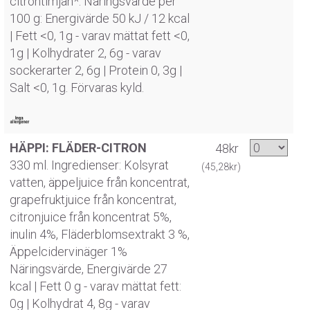
citrontimjan*. Näringsvärde per
100 g: Energivärde 50 kJ / 12 kcal
| Fett <0, 1g - varav mättat fett <0,
1g | Kolhydrater 2, 6g - varav
sockerarter 2, 6g | Protein 0, 3g |
Salt <0, 1g. Förvaras kyld.
HÄPPI: FLÄDER-CITRON
48kr
330 ml. Ingredienser: Kolsyrat
(45,28kr)
vatten, äppeljuice från koncentrat,
grapefruktjuice från koncentrat,
citronjuice från koncentrat 5%,
inulin 4%, Fläderblomsextrakt 3 %,
Äppelcidervinäger 1%
Näringsvärde, Energivärde 27
kcal | Fett 0 g - varav mättat fett:
0g | Kolhydrat 4, 8g - varav