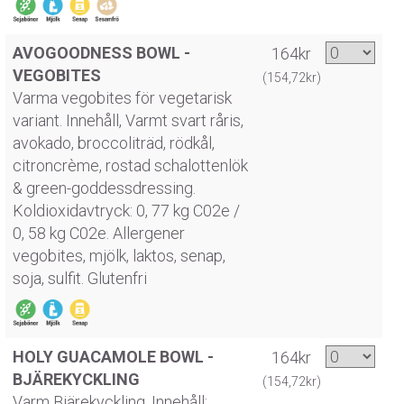
AVOGOODNESS BOWL -
164kr
VEGOBITES
(154,72kr)
Varma vegobites för vegetarisk
variant. Innehåll, Varmt svart råris,
avokado, broccoliträd, rödkål,
citroncrème, rostad schalottenlök
& green-goddessdressing.
Koldioxidavtryck: 0, 77 kg C02e /
0, 58 kg C02e. Allergener
vegobites, mjölk, laktos, senap,
soja, sulfit. Glutenfri
HOLY GUACAMOLE BOWL -
164kr
BJÄREKYCKLING
(154,72kr)
Varm Bjärekyckling. Innehåll: