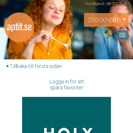
Kundtjänst: 08-735 2100
Stockholm
Toggle
naviga
Tillbaka till första sidan
Logga in för att
spara favoriter