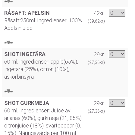
RÅSAFT: APELSIN
42kr
Råsaft:250ml. Ingredienser: 100%
(39,62kr)
Apelsinjuice.
SHOT INGEFÄRA
29kr
60 ml. ingredienser: äpple(65%),
(27,36kr)
ingefära (25%), citron (10%),
askorbinsyra.
SHOT GURKMEJA
29kr
60 ml. Ingredienser: Juice av
(27,36kr)
ananas (60%), gurkmeja (21, 85%),
citronjuice (18%), svartpeppar (0,
15%). Näringsvärde per 100 ml: