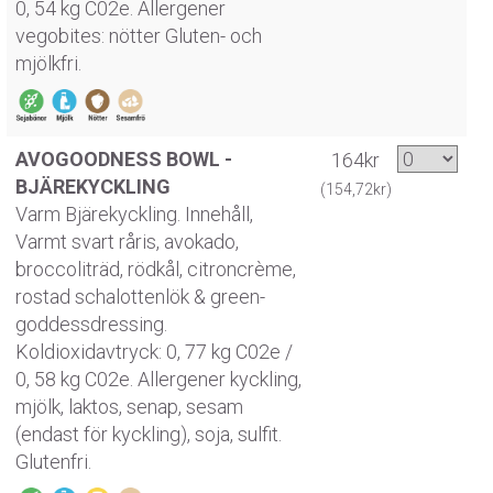
0, 54 kg C02e. Allergener
vegobites: nötter Gluten- och
mjölkfri.
AVOGOODNESS BOWL -
164kr
BJÄREKYCKLING
(154,72kr)
Varm Bjärekyckling. Innehåll,
Varmt svart råris, avokado,
broccoliträd, rödkål, citroncrème,
rostad schalottenlök & green-
goddessdressing.
Koldioxidavtryck: 0, 77 kg C02e /
0, 58 kg C02e. Allergener kyckling,
mjölk, laktos, senap, sesam
(endast för kyckling), soja, sulfit.
Glutenfri.