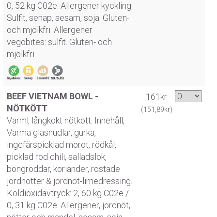
0, 52 kg C02e. Allergener kyckling:
Sulfit, senap, sesam, soja. Gluten-
och mjölkfri. Allergener
vegobites: sulfit. Gluten- och
mjölkfri.
BEEF VIETNAM BOWL -
161kr
NÖTKÖTT
(151,89kr)
Varmt långkokt nötkött. Innehåll,
Varma glasnudlar, gurka,
ingefärspicklad morot, rödkål,
picklad röd chili, salladslök,
böngroddar, koriander, rostade
jordnötter & jordnöt-limedressing.
Koldioxidavtryck: 2, 60 kg C02e /
0, 31 kg C02e. Allergener, jordnöt,