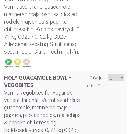
Varmt svart råris, guacamole,
marinerad majs, paprika, picklad
rödlök, majschips & paprika-
chilidressing. Koldioxidavtryck: 0,
71 kg C02e / 0, 52 kg C02e.
Allergener kyckling: Sulfit, senap,
sesam, soja. Gluten- och mjölkfri.
HOLY GUACAMOLE BOWL -
164kr
VEGOBITES
(154,72kr)
Varma vegobites för vegansk
variant. Innehåll: Varmt svart råris,
guacamole, marinerad majs,
paprika, picklad rödlök, majschips
& paprika-chilidressing.
Koldioxidavtryck: 0, 71 kg C02e /