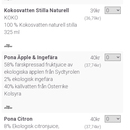
Kokosvatten Stilla Naturell
39kr
KOKO
(36,79kr)
100 % Kokosvatten naturell stilla
325 ml
Pona Äpple & Ingefära
40kr
58% färskpressad fruktjuice av
(37,74kr)
ekologiska äpplen från Sydtyrolen
2% ekologisk ingefära
40% källvatten från Österrike
Kolsyra
Pona Citron
40kr
8% Ekologisk citronjuice,
(37,74kr)