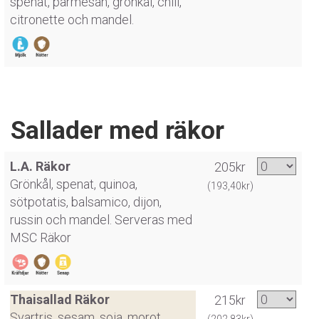
spenat, parmesan, grönkål, chili,
citronette och mandel.
Sallader med räkor
L.A. Räkor
205kr
Grönkål, spenat, quinoa,
(193,40kr)
sötpotatis, balsamico, dijon,
russin och mandel. Serveras med
MSC Räkor
Thaisallad Räkor
215kr
Svartris, sesam, soja, morot,
(202,83kr)