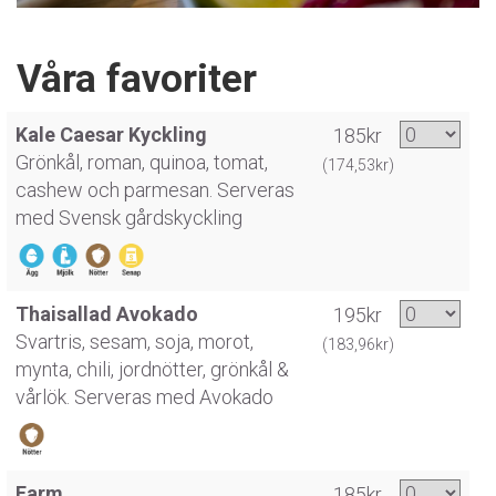
Våra favoriter
Kale Caesar Kyckling
185kr
Grönkål, roman, quinoa, tomat,
(174,53kr)
cashew och parmesan. Serveras
med Svensk gårdskyckling
Thaisallad Avokado
195kr
Svartris, sesam, soja, morot,
(183,96kr)
mynta, chili, jordnötter, grönkål &
vårlök. Serveras med Avokado
Farm
185kr