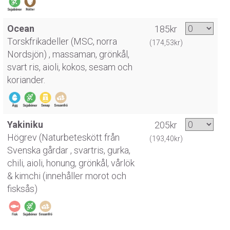
Ocean
185kr
Torskfrikadeller (MSC, norra
(174,53kr)
Nordsjön) , massaman, grönkål,
svart ris, aioli, kokos, sesam och
koriander.
Yakiniku
205kr
Högrev (Naturbeteskött från
(193,40kr)
Svenska gårdar , svartris, gurka,
chili, aioli, honung, grönkål, vårlök
& kimchi (innehåller morot och
fisksås)