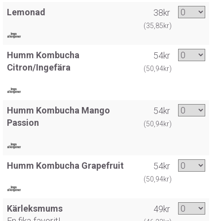
Lemonad
38kr
(35,85kr)
Humm Kombucha
54kr
Citron/Ingefära
(50,94kr)
Humm Kombucha Mango
54kr
Passion
(50,94kr)
Humm Kombucha Grapefruit
54kr
(50,94kr)
Kärleksmums
49kr
En fika-favorit!